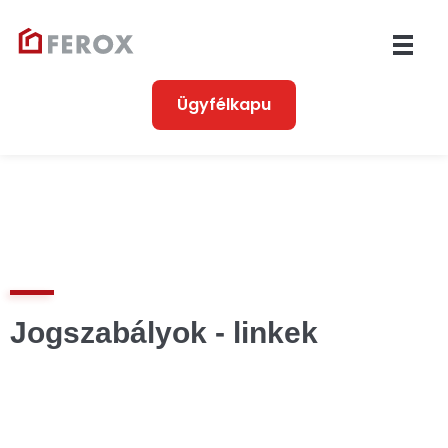
Ferox
Társasházkezelés 1990 óta
Ügyfélkapu
Jogszabályok - linkek