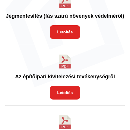
Jégmentesítés (fás szárú növények védelméről)
Letöltés
Az építőipari kivitelezési tevékenységről
Letöltés