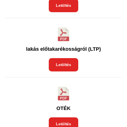
Letöltés
lakás előtakarékosságról (LTP)
Letöltés
OTÉK
Letöltés