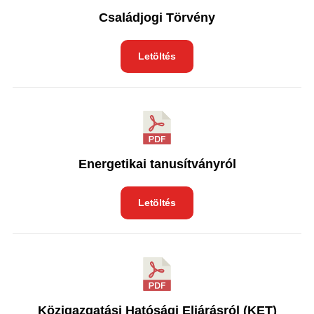
Családjogi Törvény
Letöltés
Energetikai tanusítványról
Letöltés
Közigazgatási Hatósági Eljárásról (KET)