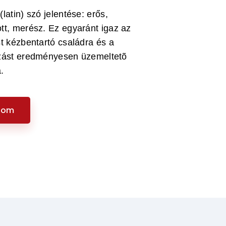
(latin) szó jelentése: erős,
tt, merész. Ez egyaránt igaz az
st kézbentartó családra és a
ozást eredményesen üzemeltetõ
.
som