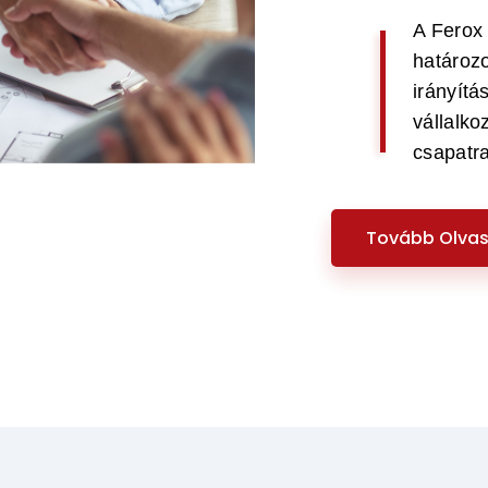
A Ferox 
határozo
irányítá
vállalk
csapatra
Tovább Olva