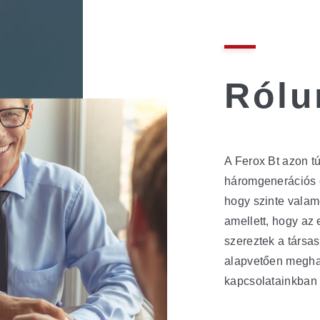
Rólu
A Ferox Bt azon t
háromgenerációs c
hogy szinte valam
amellett, hogy az 
szereztek a társa
alapvetően meghat
kapcsolatainkban 