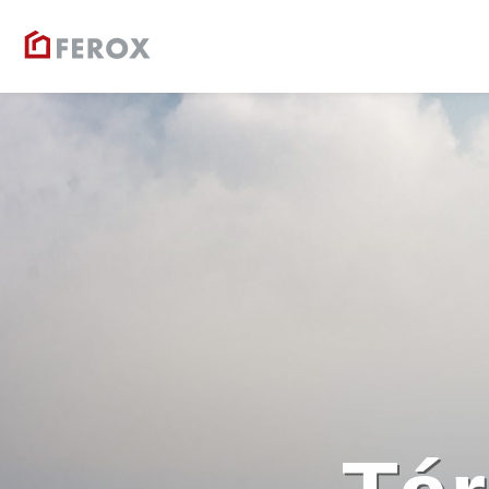
Ferox
Társasházkezelés 1990 óta