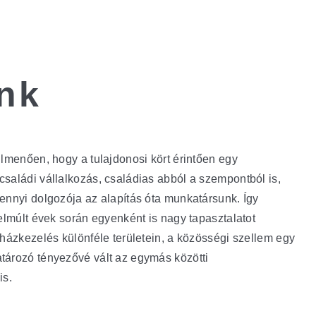
nk
úlmenően, hogy a tulajdonosi kört érintően egy
saládi vállalkozás, családias abból a szempontból is,
ennyi dolgozója az alapítás óta munkatársunk. Így
elmúlt évek során egyenként is nagy tapasztalatot
sházkezelés különféle területein, a közösségi szellem egy
ározó tényezővé vált az egymás közötti
is.