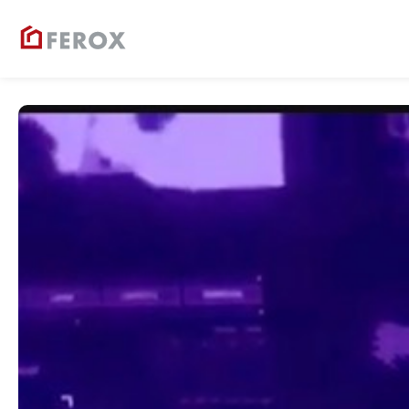
Ferox
Társasházkezelés 1990 óta