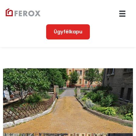
Ferox
Társasházkezelés 1990 óta
Ügyfélkapu