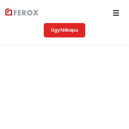
Ferox
Társasházkezelés 1990 óta
Ügyfélkapu